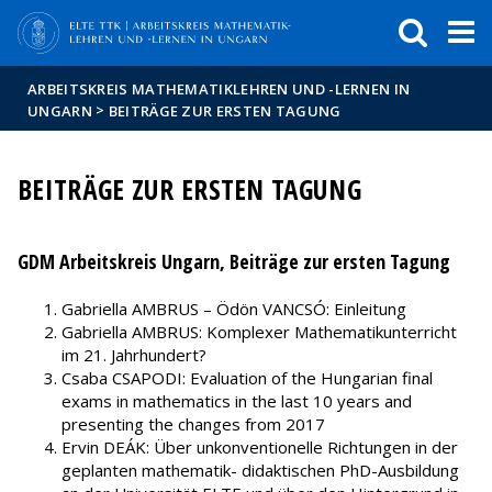
Események
ELTE a
Hírek
sajtóban
ARBEITSKREIS MATHEMATIKLEHREN UND -LERNEN IN
>
UNGARN
BEITRÄGE ZUR ERSTEN TAGUNG
BEITRÄGE ZUR ERSTEN TAGUNG
GDM Arbeitskreis Ungarn, Beiträge zur ersten Tagung
Gabriella AMBRUS – Ödön VANCSÓ: Einleitung
Gabriella AMBRUS: Komplexer Mathematikunterricht
im 21. Jahrhundert?
Csaba CSAPODI: Evaluation of the Hungarian final
exams in mathematics in the last 10 years and
presenting the changes from 2017
Ervin DEÁK: Über unkonventionelle Richtungen in der
geplanten mathematik- didaktischen PhD-Ausbildung