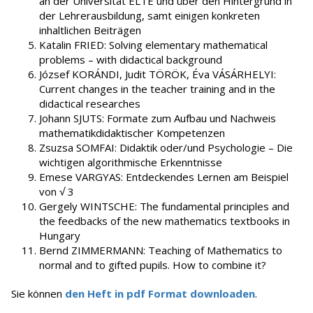
an der Universität ELTE und über den Hintergrund in
der Lehrerausbildung, samt einigen konkreten
inhaltlichen Beiträgen
Katalin FRIED: Solving elementary mathematical
problems – with didactical background
József KORÁNDI, Judit TÖRÖK, Éva VÁSÁRHELYI:
Current changes in the teacher training and in the
didactical researches
Johann SJUTS: Formate zum Aufbau und Nachweis
mathematikdidaktischer Kompetenzen
Zsuzsa SOMFAI: Didaktik oder/und Psychologie – Die
wichtigen algorithmische Erkenntnisse
Emese VARGYAS: Entdeckendes Lernen am Beispiel
von √ 3
Gergely WINTSCHE: The fundamental principles and
the feedbacks of the new mathematics textbooks in
Hungary
Bernd ZIMMERMANN: Teaching of Mathematics to
normal and to gifted pupils. How to combine it?
Sie können
den Heft in pdf Format downloaden
.